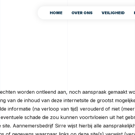
HOME
OVER ONS
VEILIGHEID
 rechten worden ontleend aan, noch aanspraak gemaakt w
ing van de inhoud van deze internetsite de grootst mogelijk
lde informatie (na verloop van tijd) verouderd of niet (meer
de eventuele schade die zou kunnen voortvloeien uit het geb
ite. Aannemersbedrijf Sirre wijst hierbij alle aansprakelij
s of gegevens waarnaar links op deze site(s) verwijst (ver