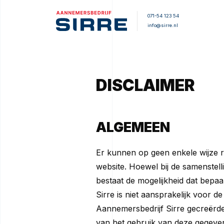
071-54 123 54
info@sirre.nl
DISCLAIMER
ALGEMEEN
Er kunnen op geen enkele wijze
website. Hoewel bij de samenstell
bestaat de mogelijkheid dat bepaa
Sirre is niet aansprakelijk voor 
Aannemersbedrijf Sirre gecreërde s
van het gebruik van deze gegeven