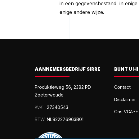
in een gegevensbestand, in enige v
enige andere wijze.
AANNEMERSBEDRIJF SIRRE
BUNT U H
Produktieweg 56, 2382 PD
Contact
Zoeterwoude
Disclaimer
KvK
27340543
Ons VCA** c
BTW
NL822276963B01