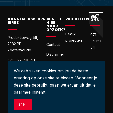
BEL
M
AANNEMERSBEDRIJF
BUNT U
PROJECTEN
ONS
O
SIRRE
HIER
NAAR
OPZOEK?
Bekijk
071-
in
Produktieweg 56,
projecten
54 123
2382 PD
Contact
54
Zoeterwoude
Disclaimer
KvK
27340543
Ons
BTW
We gebruiken cookies om jou de beste
VCA**
NL822276963B01
certificaat
ervaring op onze site te bieden. Wanneer je
deze site gebruikt, gaan we ervan uit dat je
daarmee instemt.
OK