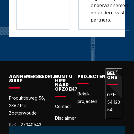
onderaannemers
en andere vaste
partners.
BEL
M
AANNEMERSBEDRIJF
BUNT U
PROJECTEN
ONS
O
SIRRE
HIER
NAAR
OPZOEK?
Bekijk
071-
in
Produktieweg 56,
projecten
54 123
2382 PD
Contact
54
Zoeterwoude
Disclaimer
KvK
27340543
Ons