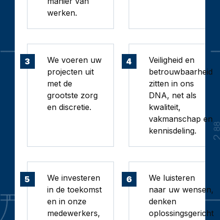
manier van
werken.
We voeren uw
Veiligheid en
3
4
projecten uit
betrouwbaarheid
met de
zitten in ons
grootste zorg
DNA, net als
en discretie.
kwaliteit,
vakmanschap en
kennisdeling.
We investeren
We luisteren
5
6
in de toekomst
naar uw wensen,
en in onze
denken
medewerkers,
oplossingsgericht