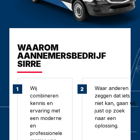
veel lichtinval,
g
waar de
de
werknemers
h
rustig van hun
e
lunch kunnen
v
genieten. In een
a
WAAROM
aangrenzende
d
AANNEMERSBEDRIJF
ruimte plaatsten
e
SIRRE
we de nieuwe
v
keuken en
E
spoelkeuken.
he
Wij
Waar anderen
1
2
combineren
zeggen dat iets
Ook verzorgden
t
kennis en
niet kan, gaan wij
wij de inrichting
ervaring met
juist op zoek
van de nieuwe
een moderne
naar een
bedrijfskantine.
en
oplossing.
professionele