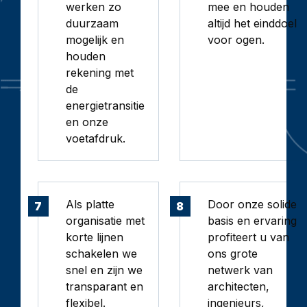
werken zo
mee en houden
duurzaam
altijd het einddoel
mogelijk en
voor ogen.
houden
rekening met
de
energietransitie
en onze
voetafdruk.
Als platte
Door onze solide
7
8
organisatie met
basis en ervaring
korte lijnen
profiteert u van
schakelen we
ons grote
snel en zijn we
netwerk van
transparant en
architecten,
flexibel.
ingenieurs,