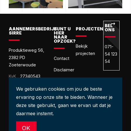
BEL
M
AANNEMERSBEDRIJF
BUNT U
PROJECTEN
ONS
O
SIRRE
HIER
NAAR
OPZOEK?
Bekijk
071-
in
Produktieweg 56,
projecten
54 123
2382 PD
Contact
54
Zoeterwoude
Disclaimer
KvK
27340543
Ons
BTW
We gebruiken cookies om jou de beste
VCA**
NL822276963B01
certificaat
ervaring op onze site te bieden. Wanneer je
deze site gebruikt, gaan we ervan uit dat je
daarmee instemt.
OK